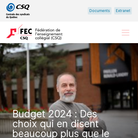
Passer
Passer
Documents
Extranet
au
au
menu
contenu
principal
Menu
Budget 2024 : Des
choix qui en disent
beaucoup plus que le